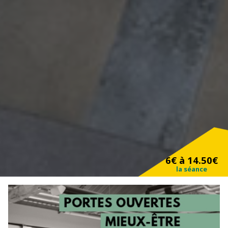
6€ à 14.50€
la séance