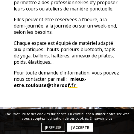
permettre à des professionnel·les d’y proposer
leurs cours ou ateliers de manière ponctuelle.
Elles peuvent être réservées à l’heure, à la
demi-journée, à la journée ou sur un week-end,
selon les besoins.
Chaque espace est équipé de matériel adapté
aux pratiques : hauts-parleurs bluetooth, tapis
de yoga, ballons, haltères, anneaux de pilates,
poids, élastiques…
Pour toute demande d’information, vous pouvez
nous contacter par mail :
mieux-
etre.toulouse@theroof.fr
The Roof utilise des cookies sur ce site. En continuant à utiliser notre site Web
vous acceptez l'utilisation de ces cookies.
En savoir plus
JE REFUSE
J'ACCEPTE