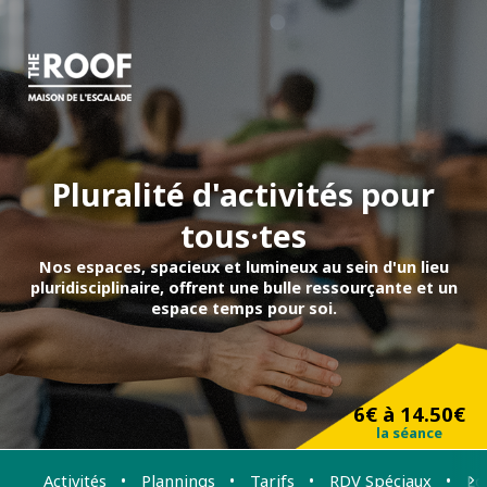
Pluralité d'activités pour
tous·tes
Nos espaces, spacieux et lumineux au sein d'un lieu
pluridisciplinaire, offrent une bulle ressourçante et un
espace temps pour soi.
6€ à 14.50€
la séance
Activités
Plannings
Tarifs
RDV Spéciaux
Lo