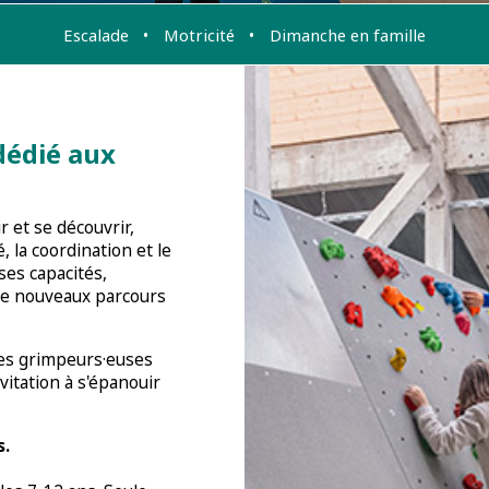
Escalade
Motricité
Dimanche en famille
dédié aux
 et se découvrir,
, la coordination et le
ses capacités,
de nouveaux parcours
les grimpeurs·euses
vitation à s'épanouir
s.