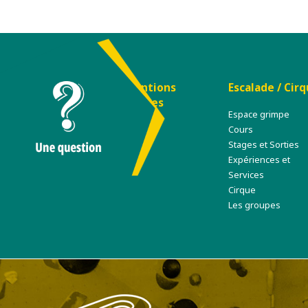
1ère
Mentions
Escalade / Cir
visite
légales
Espace grimpe
Cours
Stages et Sorties
Expériences et
Services
Cirque
Les groupes