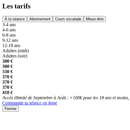
Les tarifs
À la séance
Abonnement
Cours escalade
Mieux-être
3-4 ans
4-6 ans
6-8 ans
9-12 ans
12-18 ans
Adultes (midi)
Adultes (soir)
300 €
300 €
330 €
370 €
370 €
370 €
410 €
Accès illimité de Septembre à Août : +100€ pour les 18 ans et moins,
Commande ta
séance en ligne
Fermer